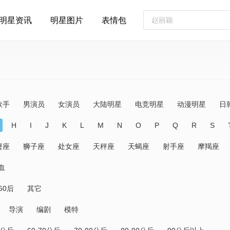
明星资讯
明星图片
表情包
歌手
男演员
女演员
大陆明星
电竞明星
动漫明星
日
H
I
J
K
L
M
N
O
P
Q
R
S
蟹座
狮子座
处女座
天秤座
天蝎座
射手座
摩羯座
血
60后
其它
导演
编剧
模特