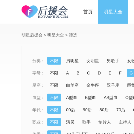
首页
明星大全
明星后援会
>
明星大全
>
筛选
分类：
不限
男明星
女明星
男歌手
女
字母：
不限
A
B
C
D
E
F
G
星座：
不限
白羊座
金牛座
双子座
巨
血型：
不限
A型血
B型血
AB型血
O型
年代：
不限
00后
90后
80后
70后
职业：
不限
演员
歌手
制片人
主持人