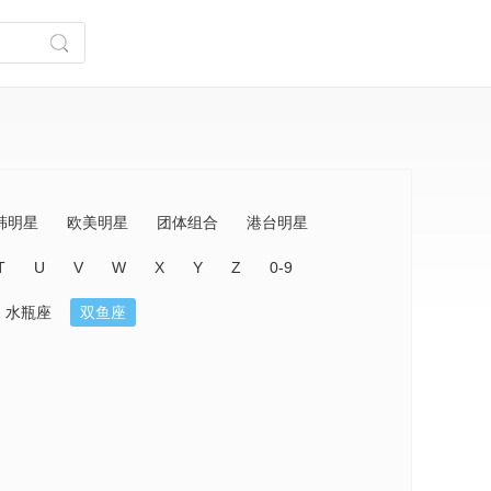
韩明星
欧美明星
团体组合
港台明星
T
U
V
W
X
Y
Z
0-9
水瓶座
双鱼座