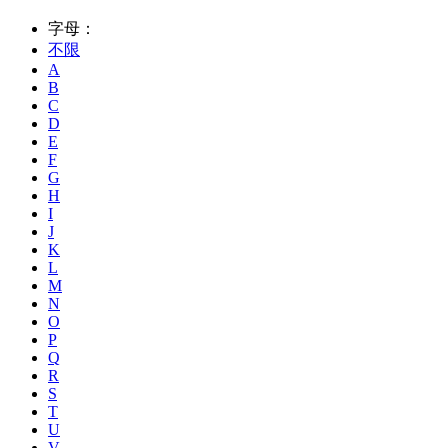
字母：
不限
A
B
C
D
E
F
G
H
I
J
K
L
M
N
O
P
Q
R
S
T
U
V