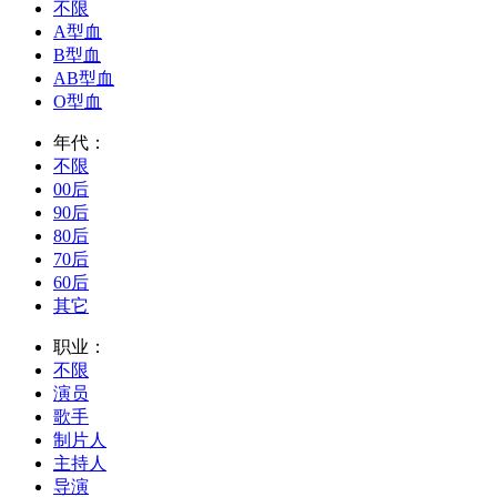
不限
A型血
B型血
AB型血
O型血
年代：
不限
00后
90后
80后
70后
60后
其它
职业：
不限
演员
歌手
制片人
主持人
导演