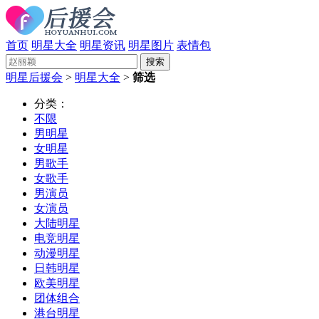
首页
明星大全
明星资讯
明星图片
表情包
明星后援会
>
明星大全
>
筛选
分类：
不限
男明星
女明星
男歌手
女歌手
男演员
女演员
大陆明星
电竞明星
动漫明星
日韩明星
欧美明星
团体组合
港台明星