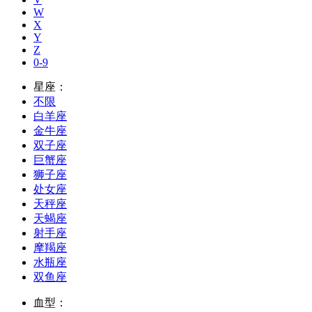
W
X
Y
Z
0-9
星座：
不限
白羊座
金牛座
双子座
巨蟹座
狮子座
处女座
天秤座
天蝎座
射手座
摩羯座
水瓶座
双鱼座
血型：