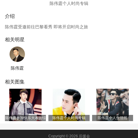
陈伟霆个人时尚专辑
介绍
陈伟霆受邀前往巴黎看秀 即将开启时尚之旅
相关明星
陈伟霆
相关图集
陈伟霆参加快乐大本营综
陈伟霆个人时尚专辑
陈伟霆个人生活照
艺照
Copyright © 2026 后援会