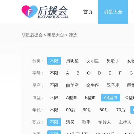
首页
明星大全
明星后援会
>
明星大全
>
筛选
分类：
不限
男明星
女明星
男歌手
女
字母：
不限
A
B
C
D
E
F
G
星座：
不限
白羊座
金牛座
双子座
巨
血型：
不限
A型血
B型血
AB型血
O型
年代：
不限
00后
90后
80后
70后
职业：
不限
演员
歌手
制片人
主持人