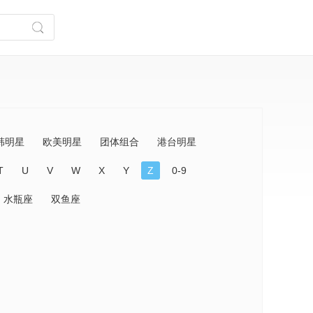
韩明星
欧美明星
团体组合
港台明星
T
U
V
W
X
Y
Z
0-9
水瓶座
双鱼座