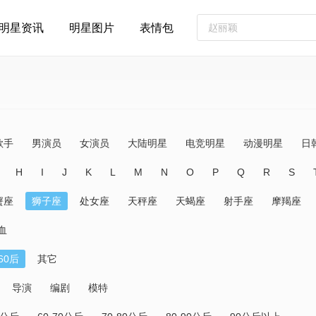
明星资讯
明星图片
表情包
歌手
男演员
女演员
大陆明星
电竞明星
动漫明星
日
H
I
J
K
L
M
N
O
P
Q
R
S
蟹座
狮子座
处女座
天秤座
天蝎座
射手座
摩羯座
血
60后
其它
导演
编剧
模特