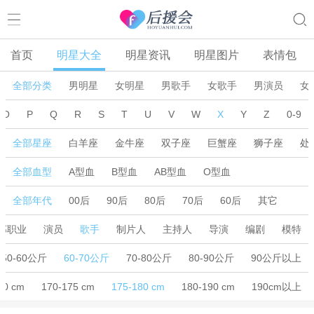
首页
明星大全
明星资讯
明星图片
表情包
明星筛选
全部分类
男明星
女明星
男歌手
女歌手
男演员
女
O
P
Q
R
S
T
U
V
W
X
Y
Z
0-9
全部星座
白羊座
金牛座
双子座
巨蟹座
狮子座
处
全部血型
A型血
B型血
AB型血
O型血
全部年代
00后
90后
80后
70后
60后
其它
部职业
演员
歌手
制片人
主持人
导演
编剧
模特
50-60公斤
60-70公斤
70-80公斤
80-90公斤
90公斤以上
70 cm
170-175 cm
175-180 cm
180-190 cm
190cm以上