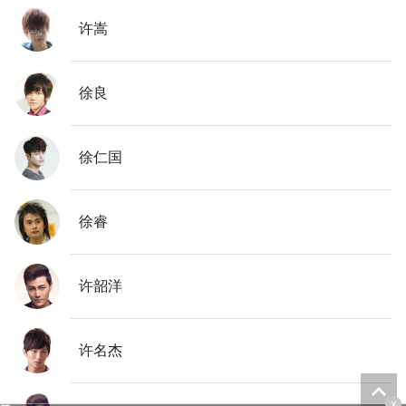
许嵩
徐良
徐仁国
徐睿
许韶洋
许名杰
x