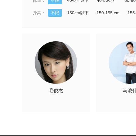
体重：
不限
40公斤以下
40-50公斤
50-6
身高：
不限
150cm以下
150-155 cm
155
毛俊杰
马浚