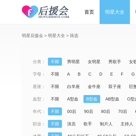
首页
明星大全
明星后援会
>
明星大全
>
筛选
分类：
不限
男明星
女明星
男歌手
女
字母：
不限
A
B
C
D
E
F
G
星座：
不限
白羊座
金牛座
双子座
巨
血型：
不限
A型血
B型血
AB型血
O型
年代：
不限
00后
90后
80后
70后
职业：
不限
演员
歌手
制片人
主持人