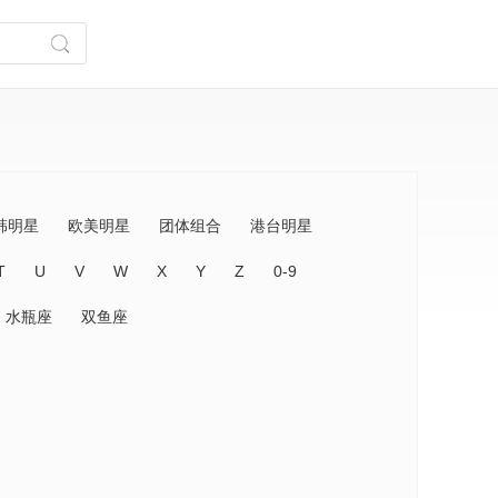
韩明星
欧美明星
团体组合
港台明星
T
U
V
W
X
Y
Z
0-9
水瓶座
双鱼座