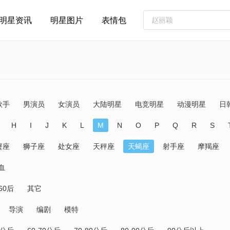
明星资讯
明星图片
表情包
歌手
男演员
女演员
大陆明星
电竞明星
动漫明星
日
H
I
J
K
L
M
N
O
P
Q
R
S
蟹座
狮子座
处女座
天秤座
天蝎座
射手座
摩羯座
血
60后
其它
导演
编剧
模特