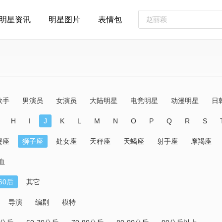
明星资讯
明星图片
表情包
歌手
男演员
女演员
大陆明星
电竞明星
动漫明星
日
H
I
J
K
L
M
N
O
P
Q
R
S
蟹座
狮子座
处女座
天秤座
天蝎座
射手座
摩羯座
血
60后
其它
导演
编剧
模特