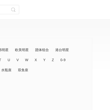
韩明星
欧美明星
团体组合
港台明星
T
U
V
W
X
Y
Z
0-9
水瓶座
双鱼座