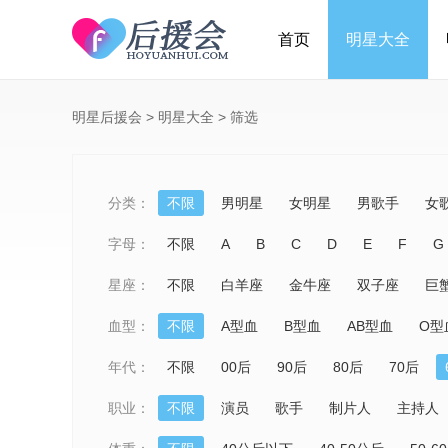
首页
明星大全
明星后援会
>
明星大全
>
筛选
分类：
不限
男明星
女明星
男歌手
女
字母：
不限
A
B
C
D
E
F
G
星座：
不限
白羊座
金牛座
双子座
巨
血型：
不限
A型血
B型血
AB型血
O型
年代：
不限
00后
90后
80后
70后
职业：
不限
演员
歌手
制片人
主持人