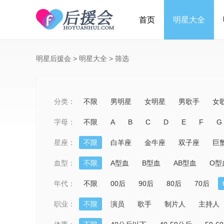
首页
明星大全
明星后援会
>
明星大全
>
筛选
分类：
不限
男明星
女明星
男歌手
女
字母：
不限
A
B
C
D
E
F
G
星座：
不限
白羊座
金牛座
双子座
巨
血型：
不限
A型血
B型血
AB型血
O型
年代：
不限
00后
90后
80后
70后
职业：
不限
演员
歌手
制片人
主持人