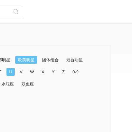
韩明星
欧美明星
团体组合
港台明星
T
U
V
W
X
Y
Z
0-9
水瓶座
双鱼座