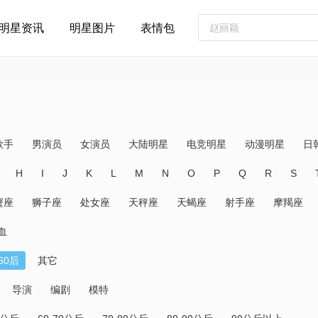
明星资讯
明星图片
表情包
歌手
男演员
女演员
大陆明星
电竞明星
动漫明星
日
H
I
J
K
L
M
N
O
P
Q
R
S
蟹座
狮子座
处女座
天秤座
天蝎座
射手座
摩羯座
血
60后
其它
导演
编剧
模特