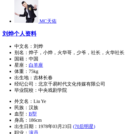
MC天佑
刘烨个人资料
中文名：刘烨
别名：烨子，小烨，火华哥，少爷，社长，火华社长
国籍：中国
星座：
白羊座
体重：75kg
出生地：吉林长春
经纪公司：北京千易时代文化传媒有限公司
毕业院校：中央戏剧学院
外文名：Liu Ye
民族：汉族
血型：
B型
身高：186cm
出生日期：1978年03月23日
(70后明星)
职业：
演员