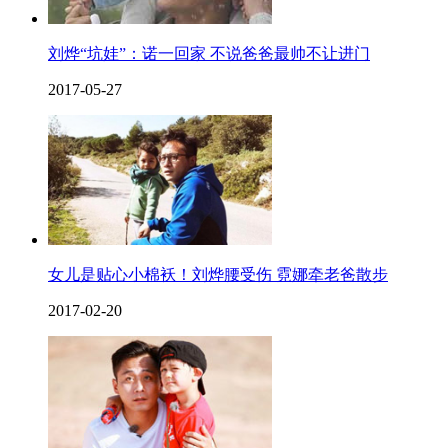
刘烨“坑娃”：诺一回家 不说爸爸最帅不让进门
2017-05-27
女儿是贴心小棉袄！刘烨腰受伤 霓娜牵老爸散步
2017-02-20