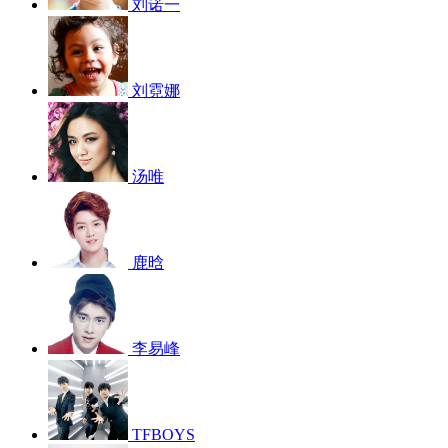
刘诺一
刘霓娜
汤唯
鹿晗
李易峰
TFBOYS