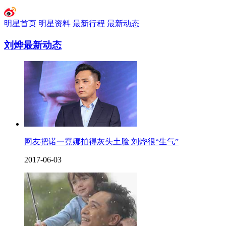
明星首页
明星资料
最新行程
最新动态
刘烨最新动态
网友把诺一霓娜拍得灰头土脸 刘烨很“生气”
2017-06-03