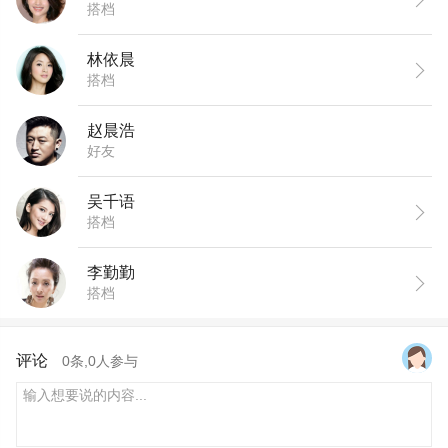
搭档
林依晨
搭档
赵晨浩
好友
吴千语
搭档
李勤勤
搭档
评论
0
条,
0
人参与
输入想要说的内容...