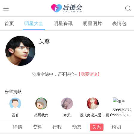
首页
明星大全
明星资讯
明星图片
表情包
吴尊
沙发空缺中，还不快抢~
【我要评论】
粉丝贡献
匿名
怂恿我@
寒天
没人疼没人爱的小家伙
用户5995398728
详情
资料
行程
动态
关系
粉团