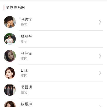
吴尊关系网
张峻宁
搭档
林丽莹
妻子
张韶涵
绯闻
Ella
绯闻
吴景进
伯父
杨丞琳