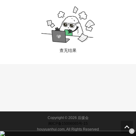
查无结果
Copyright © 2026 后援会
闽ICP备15006065号-15
houyuanhui.com, All Rights Reserved
x