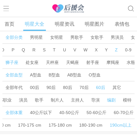
首页
明星大全
明星资讯
明星图片
表情包
全部分类
男明星
女明星
男歌手
女歌手
男演员
女
O
P
Q
R
S
T
U
V
W
X
Y
Z
0-9
狮子座
处女座
天秤座
天蝎座
射手座
摩羯座
水瓶
全部血型
A型血
B型血
AB型血
O型血
全部年代
00后
90后
80后
70后
60后
其它
部职业
演员
歌手
制片人
主持人
导演
编剧
模特
全部体重
40公斤以下
40-50公斤
50-60公斤
60-70公斤
70 cm
170-175 cm
175-180 cm
180-190 cm
190cm以上